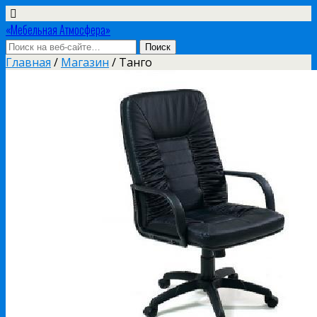
«Мебельная Атмосфера»
Главная
/
Магазин
/ Танго