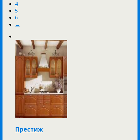
4
5
6
→
Престиж