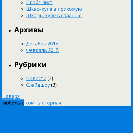
Прайс-лист
Шкаф-купе в прихожую
Шкафы-купе в спальню
Архивы
Декабрь 2015
Февраль 2015
Рубрики
Новости
(2)
Слайдшоу
(3)
Наверх
мобильн.
компьютерная