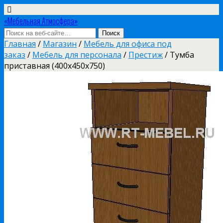
«Мебельная Атмосфера»
Главная
/
Магазин
/
Мебель для офиса под
заказ
/
Мебель для персонала
/
Престиж
/ Тумба
приставная (400х450х750)