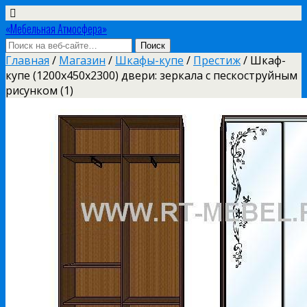
«Мебельная Атмосфера»
Главная
/
Магазин
/
Шкафы-купе
/
Престиж
/ Шкаф-
купе (1200х450х2300) двери: зеркала с пескоструйным
рисунком (1)