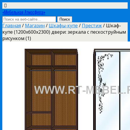
«Мебельная Атмосфера»
Главная
/
Магазин
/
Шкафы-купе
/
Престиж
/ Шкаф-
купе (1200х600х2300) двери: зеркала с пескоструйным
рисунком (1)