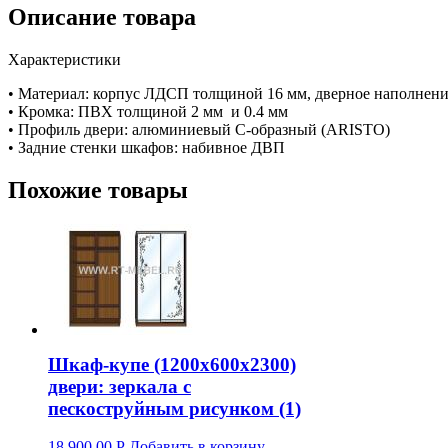
Описание товара
Характеристики
• Материал: корпус ЛДСП толщиной 16 мм, дверное наполнен
• Кромка: ПВХ толщиной 2 мм и 0.4 мм
• Профиль двери: алюминиевый С-образный (ARISTO)
• Задние стенки шкафов: набивное ДВП
Похожие товары
Шкаф-купе (1200х600х2300)
двери: зеркала с
пескоструйным рисунком (1)
18 900.00
Р
Добавить в корзину