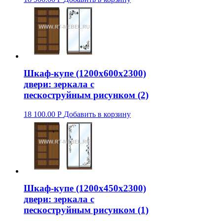
Шкаф-купе (1200х600х2300)
двери: зеркала с
пескоструйным рисунком (2)
18 100.00
Р
Добавить в корзину
Шкаф-купе (1200х450х2300)
двери: зеркала с
пескоструйным рисунком (1)