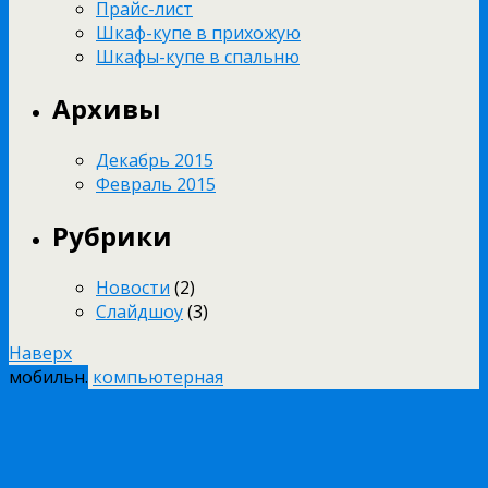
Прайс-лист
Шкаф-купе в прихожую
Шкафы-купе в спальню
Архивы
Декабрь 2015
Февраль 2015
Рубрики
Новости
(2)
Слайдшоу
(3)
Наверх
мобильн.
компьютерная