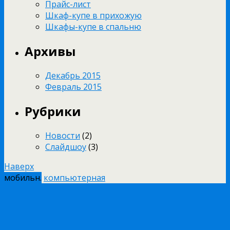
Прайс-лист
Шкаф-купе в прихожую
Шкафы-купе в спальню
Архивы
Декабрь 2015
Февраль 2015
Рубрики
Новости
(2)
Слайдшоу
(3)
Наверх
мобильн.
компьютерная